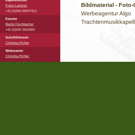
Kapellmeister
Bildmaterial - Foto
Franz Lackner
+43 (0)664 99547912
Werbeagentur Algo
Kassier
Trachtenmusikkapel
Martin Fischbacher
+43 (0)660 3810983
Schriftführerin
Christina Pichler
Webmaster
Christina Pichler