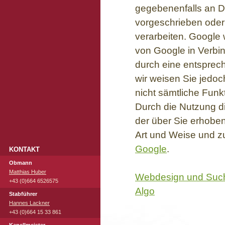
gegebenenfalls an Dr
vorgeschrieben oder 
verarbeiten. Google 
von Google in Verbin
durch eine entsprech
wir weisen Sie jedoc
nicht sämtliche Funk
Durch die Nutzung di
der über Sie erhobe
Art und Weise und z
Google
.
KONTAKT
Obmann
Matthias Huber
Webdesign und Suc
+43 (0)664 6526575
Algo
Stabführer
Hannes Lackner
+43 (0)664 15 33 861