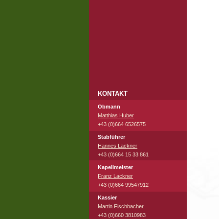
KONTAKT
Obmann
Matthias Huber
+43 (0)664 6526575
Stabführer
Hannes Lackner
+43 (0)664 15 33 861
Kapellmeister
Franz Lackner
+43 (0)664 99547912
Kassier
Martin Fischbacher
+43 (0)660 3810983